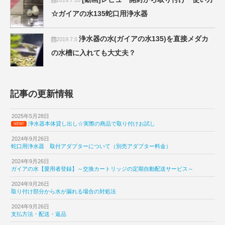
☆ガイアの水135蛇口用浄水器
浄水器の水(ガイアの水135)を直接メダカ
2019.7.5
の水槽に入れても大丈夫？
記事の更新情報
2025年5月28日
浄水器本体貸し出し☆実際の商品で取り付けお試し
NEW!
2024年9月26日
蛇口用浄水器 取付アダプターについて（別売アダプター料金）
2024年9月26日
ガイアの水【愛用者登録】～交換カートリッジの定期自動配送サービス～
2024年9月26日
取り付け部分から水が漏れる場合の対処法
2024年9月26日
支払方法・配送・返品