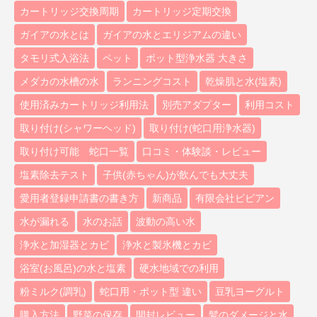
カートリッジ交換周期
カートリッジ定期交換
ガイアの水とは
ガイアの水とエリジアムの違い
タモリ式入浴法
ペット
ポット型浄水器 大きさ
メダカの水槽の水
ランニングコスト
乾燥肌と水(塩素)
使用済みカートリッジ利用法
別売アダプター
利用コスト
取り付け(シャワーヘッド)
取り付け(蛇口用浄水器)
取り付け可能 蛇口一覧
口コミ・体験談・レビュー
塩素除去テスト
子供(赤ちゃん)が飲んでも大丈夫
愛用者登録申請書の書き方
新商品
有限会社ビビアン
水が漏れる
水のお話
波動の高い水
浄水と加湿器とカビ
浄水と製氷機とカビ
浴室(お風呂)の水と塩素
硬水地域での利用
粉ミルク(調乳)
蛇口用・ポット型 違い
豆乳ヨーグルト
購入方法
野菜の保存
開封レビュー
髪のダメージと水