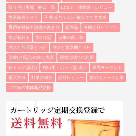
取り付け可能 蛇口一覧
口コミ・体験談・レビュー
塩素除去テスト
子供(赤ちゃん)が飲んでも大丈夫
愛用者登録申請書の書き方
新商品
有限会社ビビアン
水が漏れる
水のお話
波動の高い水
浄水と加湿器とカビ
浄水と製氷機とカビ
浴室(お風呂)の水と塩素
硬水地域での利用
粉ミルク(調乳)
蛇口用・ポット型 違い
豆乳ヨーグルト
購入方法
野菜の保存
開封レビュー
髪のダメージと水
２年毎の本体新品交換