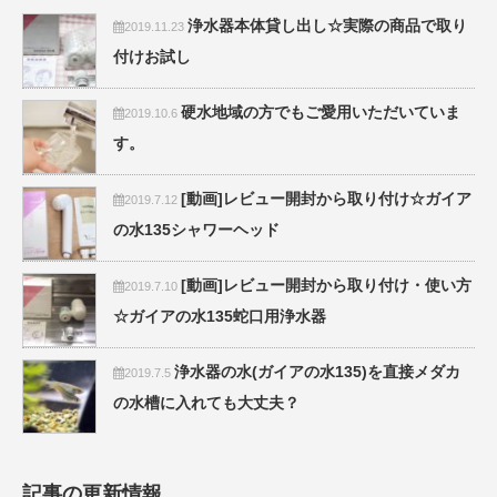
浄水器本体貸し出し☆実際の商品で取り
2019.11.23
付けお試し
硬水地域の方でもご愛用いただいていま
2019.10.6
す。
[動画]レビュー開封から取り付け☆ガイア
2019.7.12
の水135シャワーヘッド
[動画]レビュー開封から取り付け・使い方
2019.7.10
☆ガイアの水135蛇口用浄水器
浄水器の水(ガイアの水135)を直接メダカ
2019.7.5
の水槽に入れても大丈夫？
記事の更新情報