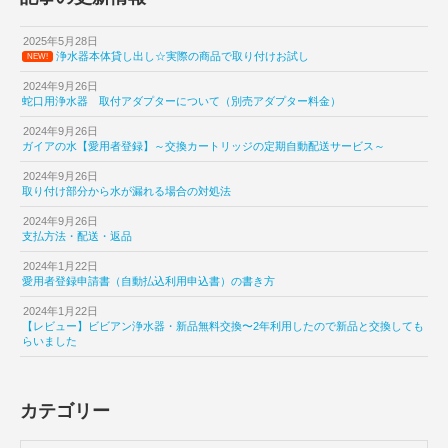
2025年5月28日
浄水器本体貸し出し☆実際の商品で取り付けお試し
NEW!
2024年9月26日
蛇口用浄水器 取付アダプターについて（別売アダプター料金）
2024年9月26日
ガイアの水【愛用者登録】～交換カートリッジの定期自動配送サービス～
2024年9月26日
取り付け部分から水が漏れる場合の対処法
2024年9月26日
支払方法・配送・返品
2024年1月22日
愛用者登録申請書（自動払込利用申込書）の書き方
2024年1月22日
【レビュー】ビビアン浄水器・新品無料交換〜2年利用したので新品と交換しても
らいました
カテゴリー