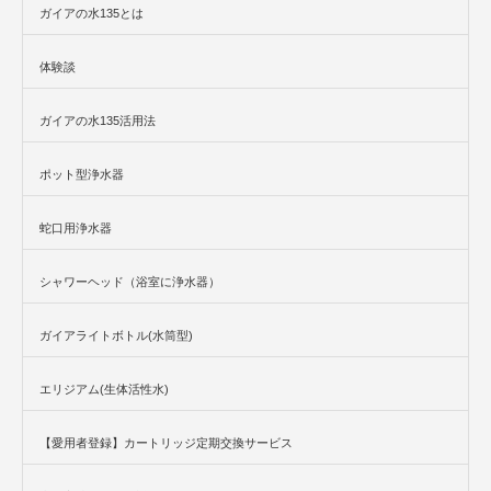
ガイアの水135とは
体験談
ガイアの水135活用法
ポット型浄水器
蛇口用浄水器
シャワーヘッド（浴室に浄水器）
ガイアライトボトル(水筒型)
エリジアム(生体活性水)
【愛用者登録】カートリッジ定期交換サービス