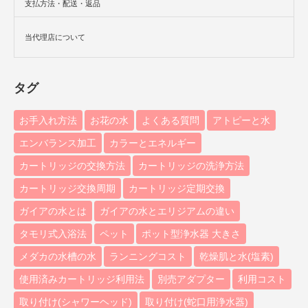
支払方法・配送・返品
当代理店について
タグ
お手入れ方法
お花の水
よくある質問
アトピーと水
エンバランス加工
カラーとエネルギー
カートリッジの交換方法
カートリッジの洗浄方法
カートリッジ交換周期
カートリッジ定期交換
ガイアの水とは
ガイアの水とエリジアムの違い
タモリ式入浴法
ペット
ポット型浄水器 大きさ
メダカの水槽の水
ランニングコスト
乾燥肌と水(塩素)
使用済みカートリッジ利用法
別売アダプター
利用コスト
取り付け(シャワーヘッド)
取り付け(蛇口用浄水器)