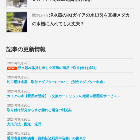
浄水器の水(ガイアの水135)を直接メダカ
2019.7.5
の水槽に入れても大丈夫？
記事の更新情報
2025年5月28日
浄水器本体貸し出し☆実際の商品で取り付けお試し
NEW!
2024年9月26日
蛇口用浄水器 取付アダプターについて（別売アダプター料金）
2024年9月26日
ガイアの水【愛用者登録】～交換カートリッジの定期自動配送サービス～
2024年9月26日
取り付け部分から水が漏れる場合の対処法
2024年9月26日
支払方法・配送・返品
2024年1月22日
愛用者登録申請書（自動払込利用申込書）の書き方