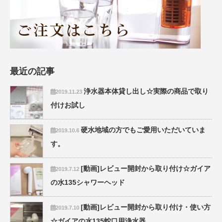
最近の記事
浄水器本体貸し出し☆実際の商品で取り
2019.11.23
付けお試し
硬水地域の方でもご愛用いただいていま
2019.10.6
す。
[動画]レビュー開封から取り付け☆ガイア
2019.7.12
の水135シャワーヘッド
[動画]レビュー開封から取り付け・使い方
2019.7.10
☆ガイアの水135蛇口用浄水器