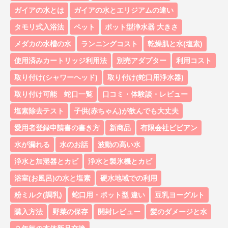
ガイアの水とは
ガイアの水とエリジアムの違い
タモリ式入浴法
ペット
ポット型浄水器 大きさ
メダカの水槽の水
ランニングコスト
乾燥肌と水(塩素)
使用済みカートリッジ利用法
別売アダプター
利用コスト
取り付け(シャワーヘッド)
取り付け(蛇口用浄水器)
取り付け可能 蛇口一覧
口コミ・体験談・レビュー
塩素除去テスト
子供(赤ちゃん)が飲んでも大丈夫
愛用者登録申請書の書き方
新商品
有限会社ビビアン
水が漏れる
水のお話
波動の高い水
浄水と加湿器とカビ
浄水と製氷機とカビ
浴室(お風呂)の水と塩素
硬水地域での利用
粉ミルク(調乳)
蛇口用・ポット型 違い
豆乳ヨーグルト
購入方法
野菜の保存
開封レビュー
髪のダメージと水