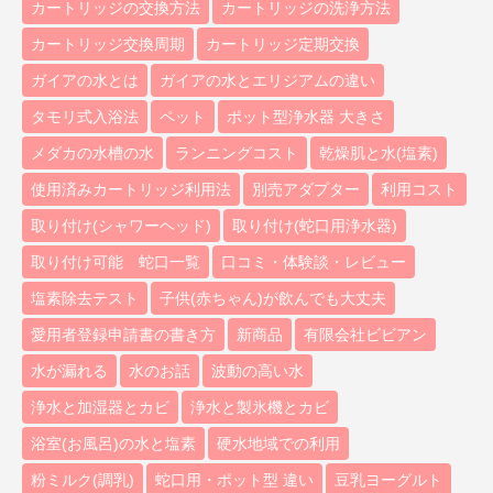
カートリッジの交換方法
カートリッジの洗浄方法
カートリッジ交換周期
カートリッジ定期交換
ガイアの水とは
ガイアの水とエリジアムの違い
タモリ式入浴法
ペット
ポット型浄水器 大きさ
メダカの水槽の水
ランニングコスト
乾燥肌と水(塩素)
使用済みカートリッジ利用法
別売アダプター
利用コスト
取り付け(シャワーヘッド)
取り付け(蛇口用浄水器)
取り付け可能 蛇口一覧
口コミ・体験談・レビュー
塩素除去テスト
子供(赤ちゃん)が飲んでも大丈夫
愛用者登録申請書の書き方
新商品
有限会社ビビアン
水が漏れる
水のお話
波動の高い水
浄水と加湿器とカビ
浄水と製氷機とカビ
浴室(お風呂)の水と塩素
硬水地域での利用
粉ミルク(調乳)
蛇口用・ポット型 違い
豆乳ヨーグルト