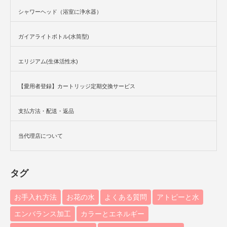
シャワーヘッド（浴室に浄水器）
ガイアライトボトル(水筒型)
エリジアム(生体活性水)
【愛用者登録】カートリッジ定期交換サービス
支払方法・配送・返品
当代理店について
タグ
お手入れ方法
お花の水
よくある質問
アトピーと水
エンバランス加工
カラーとエネルギー