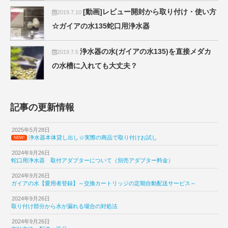
[動画]レビュー開封から取り付け・使い方
2019.7.10
☆ガイアの水135蛇口用浄水器
浄水器の水(ガイアの水135)を直接メダカ
2019.7.5
の水槽に入れても大丈夫？
記事の更新情報
2025年5月28日
浄水器本体貸し出し☆実際の商品で取り付けお試し
NEW!
2024年9月26日
蛇口用浄水器 取付アダプターについて（別売アダプター料金）
2024年9月26日
ガイアの水【愛用者登録】～交換カートリッジの定期自動配送サービス～
2024年9月26日
取り付け部分から水が漏れる場合の対処法
2024年9月26日