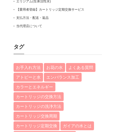
エリジアム(生体活性水)
【愛用者登録】カートリッジ定期交換サービス
支払方法・配送・返品
当代理店について
タグ
お手入れ方法
お花の水
よくある質問
アトピーと水
エンバランス加工
カラーとエネルギー
カートリッジの交換方法
カートリッジの洗浄方法
カートリッジ交換周期
カートリッジ定期交換
ガイアの水とは