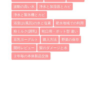
波動の高い水
浄水と加湿器とカビ
浄水と製氷機とカビ
浴室(お風呂)の水と塩素
硬水地域での利用
粉ミルク(調乳)
蛇口用・ポット型 違い
豆乳ヨーグルト
購入方法
野菜の保存
開封レビュー
髪のダメージと水
２年毎の本体新品交換