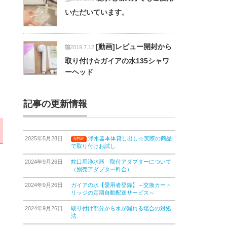
いただいています。
[動画]レビュー開封から
2019.7.12
取り付け☆ガイアの水135シャワ
ーヘッド
記事の更新情報
2025年5月28日
浄水器本体貸し出し☆実際の商品
NEW!
で取り付けお試し
2024年9月26日
蛇口用浄水器 取付アダプターについて
（別売アダプター料金）
2024年9月26日
ガイアの水【愛用者登録】～交換カート
リッジの定期自動配送サービス～
2024年9月26日
取り付け部分から水が漏れる場合の対処
法