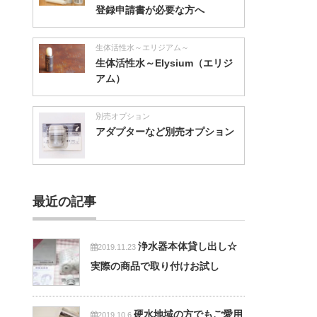
登録申請書が必要な方へ
生体活性水～エリジアム～
生体活性水～Elysium（エリジ
アム）
別売オプション
アダプターなど別売オプション
最近の記事
浄水器本体貸し出し☆
2019.11.23
実際の商品で取り付けお試し
硬水地域の方でもご愛用
2019.10.6