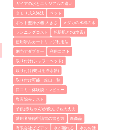
ガイアの水とエリジアムの違い
タモリ式入浴法
ペット
ポット型浄水器 大きさ
メダカの水槽の水
ランニングコスト
乾燥肌と水(塩素)
使用済みカートリッジ利用法
別売アダプター
利用コスト
取り付け(シャワーヘッド)
取り付け(蛇口用浄水器)
取り付け可能 蛇口一覧
口コミ・体験談・レビュー
塩素除去テスト
子供(赤ちゃん)が飲んでも大丈夫
愛用者登録申請書の書き方
新商品
有限会社ビビアン
水が漏れる
水のお話