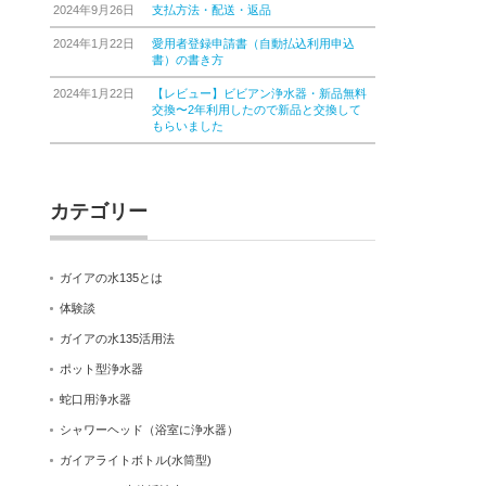
2024年9月26日
支払方法・配送・返品
2024年1月22日
愛用者登録申請書（自動払込利用申込
書）の書き方
2024年1月22日
【レビュー】ビビアン浄水器・新品無料
交換〜2年利用したので新品と交換して
もらいました
カテゴリー
ガイアの水135とは
体験談
ガイアの水135活用法
ポット型浄水器
蛇口用浄水器
シャワーヘッド（浴室に浄水器）
ガイアライトボトル(水筒型)