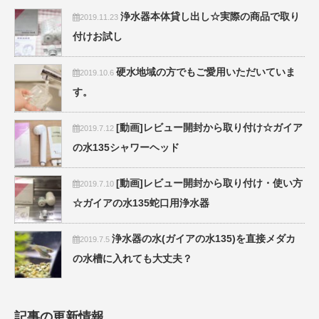
浄水器本体貸し出し☆実際の商品で取り
2019.11.23
付けお試し
硬水地域の方でもご愛用いただいていま
2019.10.6
す。
[動画]レビュー開封から取り付け☆ガイア
2019.7.12
の水135シャワーヘッド
[動画]レビュー開封から取り付け・使い方
2019.7.10
☆ガイアの水135蛇口用浄水器
浄水器の水(ガイアの水135)を直接メダカ
2019.7.5
の水槽に入れても大丈夫？
記事の更新情報