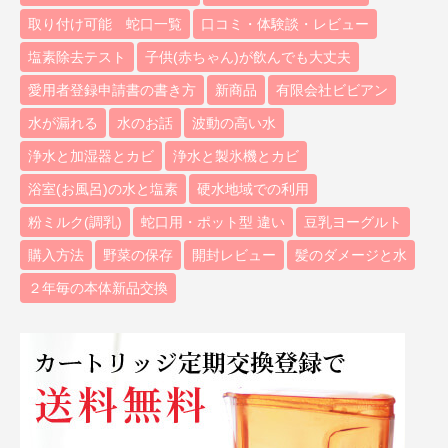
取り付け可能 蛇口一覧
口コミ・体験談・レビュー
塩素除去テスト
子供(赤ちゃん)が飲んでも大丈夫
愛用者登録申請書の書き方
新商品
有限会社ビビアン
水が漏れる
水のお話
波動の高い水
浄水と加湿器とカビ
浄水と製氷機とカビ
浴室(お風呂)の水と塩素
硬水地域での利用
粉ミルク(調乳)
蛇口用・ポット型 違い
豆乳ヨーグルト
購入方法
野菜の保存
開封レビュー
髪のダメージと水
２年毎の本体新品交換