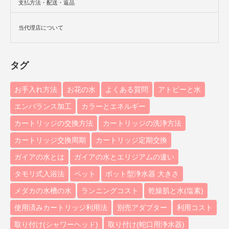
支払方法・配送・返品
当代理店について
タグ
お手入れ方法
お花の水
よくある質問
アトピーと水
エンバランス加工
カラーとエネルギー
カートリッジの交換方法
カートリッジの洗浄方法
カートリッジ交換周期
カートリッジ定期交換
ガイアの水とは
ガイアの水とエリジアムの違い
タモリ式入浴法
ペット
ポット型浄水器 大きさ
メダカの水槽の水
ランニングコスト
乾燥肌と水(塩素)
使用済みカートリッジ利用法
別売アダプター
利用コスト
取り付け(シャワーヘッド)
取り付け(蛇口用浄水器)