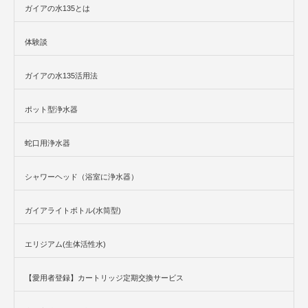
ガイアの水135とは
体験談
ガイアの水135活用法
ポット型浄水器
蛇口用浄水器
シャワーヘッド（浴室に浄水器）
ガイアライトボトル(水筒型)
エリジアム(生体活性水)
【愛用者登録】カートリッジ定期交換サービス