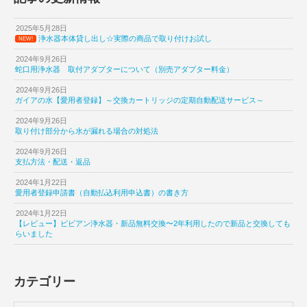
2025年5月28日
浄水器本体貸し出し☆実際の商品で取り付けお試し
NEW!
2024年9月26日
蛇口用浄水器 取付アダプターについて（別売アダプター料金）
2024年9月26日
ガイアの水【愛用者登録】～交換カートリッジの定期自動配送サービス～
2024年9月26日
取り付け部分から水が漏れる場合の対処法
2024年9月26日
支払方法・配送・返品
2024年1月22日
愛用者登録申請書（自動払込利用申込書）の書き方
2024年1月22日
【レビュー】ビビアン浄水器・新品無料交換〜2年利用したので新品と交換しても
らいました
カテゴリー