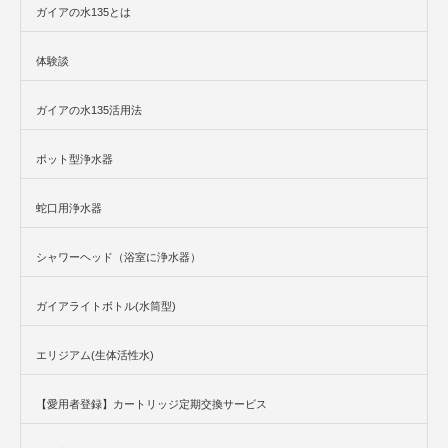
ガイアの水135とは
体験談
ガイアの水135活用法
ポット型浄水器
蛇口用浄水器
シャワーヘッド（浴室に浄水器）
ガイアライトボトル(水筒型)
エリジアム(生体活性水)
【愛用者登録】カートリッジ定期交換サービス