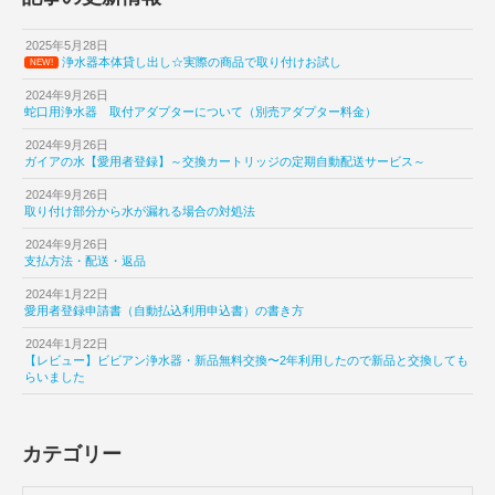
2025年5月28日
浄水器本体貸し出し☆実際の商品で取り付けお試し
NEW!
2024年9月26日
蛇口用浄水器 取付アダプターについて（別売アダプター料金）
2024年9月26日
ガイアの水【愛用者登録】～交換カートリッジの定期自動配送サービス～
2024年9月26日
取り付け部分から水が漏れる場合の対処法
2024年9月26日
支払方法・配送・返品
2024年1月22日
愛用者登録申請書（自動払込利用申込書）の書き方
2024年1月22日
【レビュー】ビビアン浄水器・新品無料交換〜2年利用したので新品と交換しても
らいました
カテゴリー