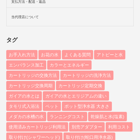
支払方法・配送・返品
当代理店について
タグ
お手入れ方法
お花の水
よくある質問
アトピーと水
エンバランス加工
カラーとエネルギー
カートリッジの交換方法
カートリッジの洗浄方法
カートリッジ交換周期
カートリッジ定期交換
ガイアの水とは
ガイアの水とエリジアムの違い
タモリ式入浴法
ペット
ポット型浄水器 大きさ
メダカの水槽の水
ランニングコスト
乾燥肌と水(塩素)
使用済みカートリッジ利用法
別売アダプター
利用コスト
取り付け(シャワーヘッド)
取り付け(蛇口用浄水器)