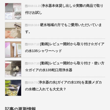
浄水器本体貸し出し☆実際の商品で取り
2019.11.23
付けお試し
硬水地域の方でもご愛用いただいていま
2019.10.6
す。
[動画]レビュー開封から取り付け☆ガイア
2019.7.12
の水135シャワーヘッド
[動画]レビュー開封から取り付け・使い方
2019.7.10
☆ガイアの水135蛇口用浄水器
浄水器の水(ガイアの水135)を直接メダカ
2019.7.5
の水槽に入れても大丈夫？
記事の更新情報