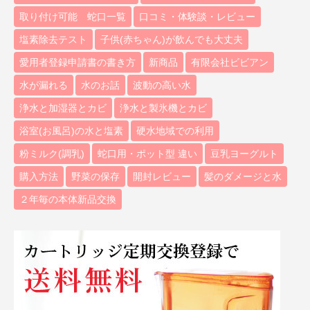
取り付け可能 蛇口一覧
口コミ・体験談・レビュー
塩素除去テスト
子供(赤ちゃん)が飲んでも大丈夫
愛用者登録申請書の書き方
新商品
有限会社ビビアン
水が漏れる
水のお話
波動の高い水
浄水と加湿器とカビ
浄水と製氷機とカビ
浴室(お風呂)の水と塩素
硬水地域での利用
粉ミルク(調乳)
蛇口用・ポット型 違い
豆乳ヨーグルト
購入方法
野菜の保存
開封レビュー
髪のダメージと水
２年毎の本体新品交換