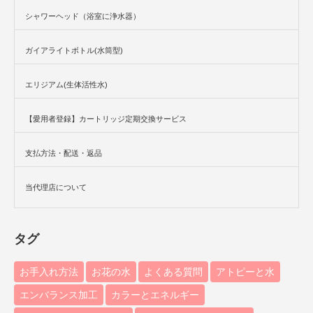
シャワーヘッド（浴室に浄水器）
ガイアライトボトル(水筒型)
エリジアム(生体活性水)
【愛用者登録】カートリッジ定期交換サービス
支払方法・配送・返品
当代理店について
タグ
お手入れ方法
お花の水
よくある質問
アトピーと水
エンバランス加工
カラーとエネルギー