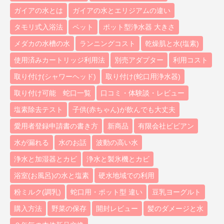
ガイアの水とは
ガイアの水とエリジアムの違い
タモリ式入浴法
ペット
ポット型浄水器 大きさ
メダカの水槽の水
ランニングコスト
乾燥肌と水(塩素)
使用済みカートリッジ利用法
別売アダプター
利用コスト
取り付け(シャワーヘッド)
取り付け(蛇口用浄水器)
取り付け可能 蛇口一覧
口コミ・体験談・レビュー
塩素除去テスト
子供(赤ちゃん)が飲んでも大丈夫
愛用者登録申請書の書き方
新商品
有限会社ビビアン
水が漏れる
水のお話
波動の高い水
浄水と加湿器とカビ
浄水と製氷機とカビ
浴室(お風呂)の水と塩素
硬水地域での利用
粉ミルク(調乳)
蛇口用・ポット型 違い
豆乳ヨーグルト
購入方法
野菜の保存
開封レビュー
髪のダメージと水