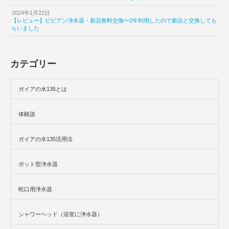
2024年1月22日
【レビュー】ビビアン浄水器・新品無料交換〜2年利用したので新品と交換しても
らいました
カテゴリー
ガイアの水135とは
体験談
ガイアの水135活用法
ポット型浄水器
蛇口用浄水器
シャワーヘッド（浴室に浄水器）