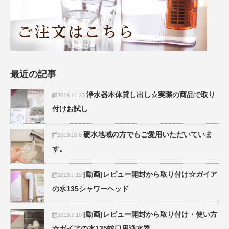
最近の記事
浄水器本体貸し出し☆実際の商品で取り
2019.11.23
付けお試し
硬水地域の方でもご愛用いただいていま
2019.10.6
す。
[動画]レビュー開封から取り付け☆ガイア
2019.7.12
の水135シャワーヘッド
[動画]レビュー開封から取り付け・使い方
2019.7.10
☆ガイアの水135蛇口用浄水器