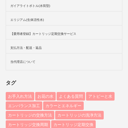
ガイアライトボトル(水筒型)
エリジアム(生体活性水)
【愛用者登録】カートリッジ定期交換サービス
支払方法・配送・返品
当代理店について
タグ
お手入れ方法
お花の水
よくある質問
アトピーと水
エンバランス加工
カラーとエネルギー
カートリッジの交換方法
カートリッジの洗浄方法
カートリッジ交換周期
カートリッジ定期交換