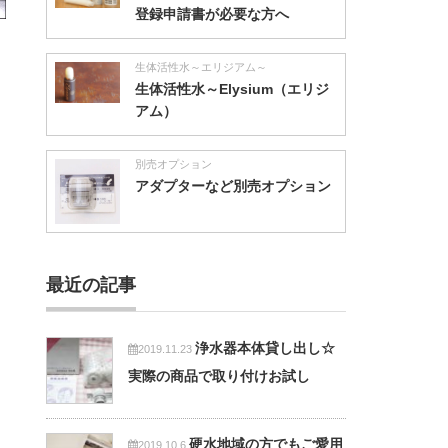
登録申請書が必要な方へ
生体活性水～エリジアム～
生体活性水～Elysium（エリジ
アム）
別売オプション
アダプターなど別売オプション
最近の記事
浄水器本体貸し出し☆
2019.11.23
実際の商品で取り付けお試し
硬水地域の方でもご愛用
2019.10.6