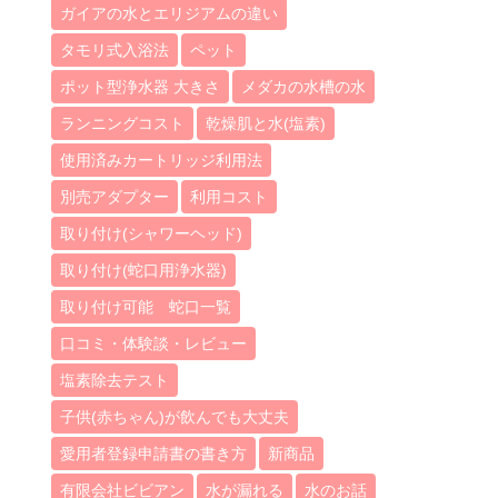
ガイアの水とエリジアムの違い
タモリ式入浴法
ペット
ポット型浄水器 大きさ
メダカの水槽の水
ランニングコスト
乾燥肌と水(塩素)
使用済みカートリッジ利用法
別売アダプター
利用コスト
取り付け(シャワーヘッド)
取り付け(蛇口用浄水器)
取り付け可能 蛇口一覧
口コミ・体験談・レビュー
塩素除去テスト
子供(赤ちゃん)が飲んでも大丈夫
愛用者登録申請書の書き方
新商品
有限会社ビビアン
水が漏れる
水のお話