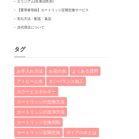
エリジアム(生体活性水)
【愛用者登録】カートリッジ定期交換サービス
支払方法・配送・返品
当代理店について
タグ
お手入れ方法
お花の水
よくある質問
アトピーと水
エンバランス加工
カラーとエネルギー
カートリッジの交換方法
カートリッジの洗浄方法
カートリッジ交換周期
カートリッジ定期交換
ガイアの水とは