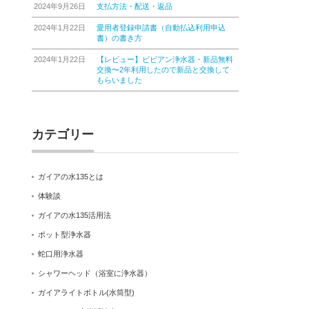
2024年9月26日
支払方法・配送・返品
2024年1月22日
愛用者登録申請書（自動払込利用申込
書）の書き方
2024年1月22日
【レビュー】ビビアン浄水器・新品無料
交換〜2年利用したので新品と交換して
もらいました
カテゴリー
ガイアの水135とは
体験談
ガイアの水135活用法
ポット型浄水器
蛇口用浄水器
シャワーヘッド（浴室に浄水器）
ガイアライトボトル(水筒型)