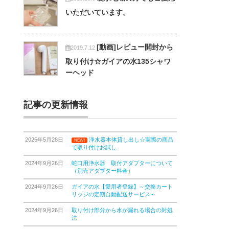
いただいています。
[動画]レビュー開封から
2019.7.12
取り付け☆ガイアの水135シャワ
ーヘッド
記事の更新情報
2025年5月28日
浄水器本体貸し出し☆実際の商品
NEW!
で取り付けお試し
2024年9月26日
蛇口用浄水器 取付アダプターについて
（別売アダプター料金）
2024年9月26日
ガイアの水【愛用者登録】～交換カート
リッジの定期自動配送サービス～
2024年9月26日
取り付け部分から水が漏れる場合の対処
法