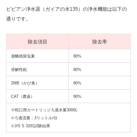
ビビアン浄水器（ガイアの水135）の浄水機能は以下の
通りです。
除去項目
除去率
遊離残留塩素
80%
溶解性鉛
80%
2MB（かび臭）
80%
CAT（農薬）
80%
※蛇口用カートリッジろ過水量3000L
※ろ過流量：3リットル/分
※JIS S 3201試験結果