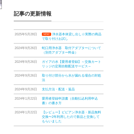
記事の更新情報
2025年5月28日
浄水器本体貸し出し☆実際の商品
NEW!
で取り付けお試し
2024年9月26日
蛇口用浄水器 取付アダプターについて
（別売アダプター料金）
2024年9月26日
ガイアの水【愛用者登録】～交換カート
リッジの定期自動配送サービス～
2024年9月26日
取り付け部分から水が漏れる場合の対処
法
2024年9月26日
支払方法・配送・返品
2024年1月22日
愛用者登録申請書（自動払込利用申込
書）の書き方
2024年1月22日
【レビュー】ビビアン浄水器・新品無料
交換〜2年利用したので新品と交換して
もらいました