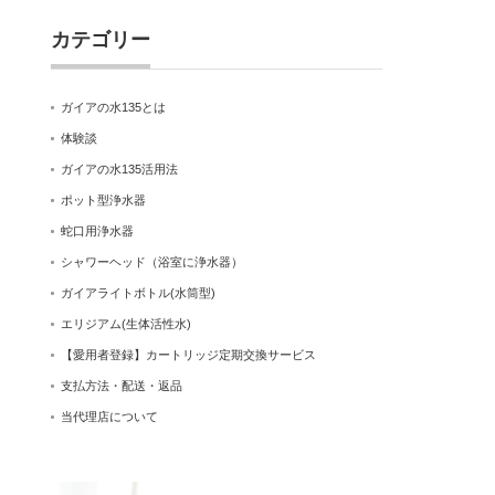
カテゴリー
ガイアの水135とは
体験談
ガイアの水135活用法
ポット型浄水器
蛇口用浄水器
シャワーヘッド（浴室に浄水器）
ガイアライトボトル(水筒型)
エリジアム(生体活性水)
【愛用者登録】カートリッジ定期交換サービス
支払方法・配送・返品
当代理店について