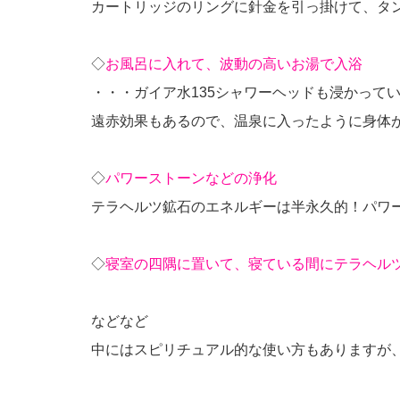
カートリッジのリングに針金を引っ掛けて、タ
◇
お風呂に入れて、波動の高いお湯で入浴
・・・ガイア水135シャワーヘッドも浸かって
遠赤効果もあるので、温泉に入ったように身体
◇
パワーストーンなどの浄化
テラヘルツ鉱石のエネルギーは半永久的！パワ
◇
寝室の四隅に置いて、寝ている間にテラヘル
などなど
中にはスピリチュアル的な使い方もありますが