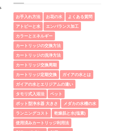
み
お手入れ方法
お花の水
よくある質問
アトピーと水
エンバランス加工
カラーとエネルギー
カートリッジの交換方法
カートリッジの洗浄方法
カートリッジ交換周期
カートリッジ定期交換
ガイアの水とは
ガイアの水とエリジアムの違い
タモリ式入浴法
ペット
ポット型浄水器 大きさ
メダカの水槽の水
ランニングコスト
乾燥肌と水(塩素)
使用済みカートリッジ利用法