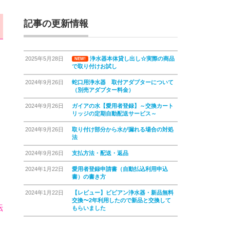
記事の更新情報
2025年5月28日
浄水器本体貸し出し☆実際の商品
NEW!
で取り付けお試し
2024年9月26日
蛇口用浄水器 取付アダプターについて
（別売アダプター料金）
2024年9月26日
ガイアの水【愛用者登録】～交換カート
リッジの定期自動配送サービス～
2024年9月26日
取り付け部分から水が漏れる場合の対処
法
2024年9月26日
支払方法・配送・返品
2024年1月22日
愛用者登録申請書（自動払込利用申込
書）の書き方
2024年1月22日
【レビュー】ビビアン浄水器・新品無料
交換〜2年利用したので新品と交換して
転
もらいました