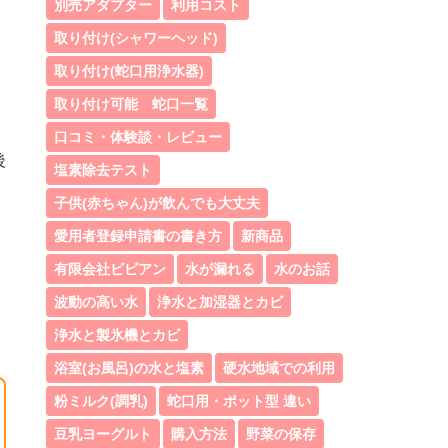
別売アダプター
利用コスト
取り付け(シャワーヘッド)
取り付け(蛇口用浄水器)
取り付け可能 蛇口一覧
口コミ・体験談・レビュー
後
塩素除去テスト
子供(赤ちゃん)が飲んでも大丈夫
愛用者登録申請書の書き方
新商品
有限会社ビビアン
水が漏れる
水のお話
波動の高い水
浄水と加湿器とカビ
浄水と製氷機とカビ
浴室(お風呂)の水と塩素
硬水地域での利用
粉ミルク(調乳)
蛇口用・ポット型 違い
豆乳ヨーグルト
購入方法
野菜の保存