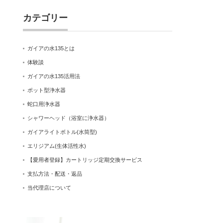
カテゴリー
ガイアの水135とは
体験談
ガイアの水135活用法
ポット型浄水器
蛇口用浄水器
シャワーヘッド（浴室に浄水器）
ガイアライトボトル(水筒型)
エリジアム(生体活性水)
【愛用者登録】カートリッジ定期交換サービス
支払方法・配送・返品
当代理店について