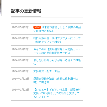
記事の更新情報
2025年5月28日
浄水器本体貸し出し☆実際の商品
NEW!
で取り付けお試し
2024年9月26日
蛇口用浄水器 取付アダプターについて
（別売アダプター料金）
2024年9月26日
ガイアの水【愛用者登録】～交換カート
リッジの定期自動配送サービス～
2024年9月26日
取り付け部分から水が漏れる場合の対処
法
2024年9月26日
支払方法・配送・返品
2024年1月22日
愛用者登録申請書（自動払込利用申込
書）の書き方
2024年1月22日
【レビュー】ビビアン浄水器・新品無料
交換〜2年利用したので新品と交換して
もらいました