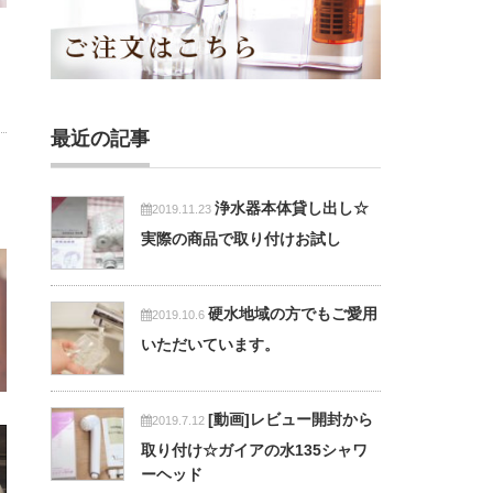
最近の記事
浄水器本体貸し出し☆
2019.11.23
実際の商品で取り付けお試し
硬水地域の方でもご愛用
2019.10.6
いただいています。
[動画]レビュー開封から
2019.7.12
取り付け☆ガイアの水135シャワ
ーヘッド