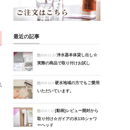
最近の記事
浄水器本体貸し出し☆
2019.11.23
実際の商品で取り付けお試し
硬水地域の方でもご愛用
2019.10.6
私
いただいています。
[動画]レビュー開封から
2019.7.12
取り付け☆ガイアの水135シャワ
ーヘッド