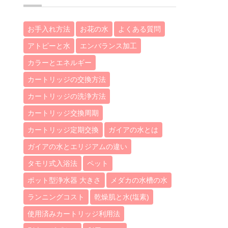
お手入れ方法
お花の水
よくある質問
アトピーと水
エンバランス加工
カラーとエネルギー
カートリッジの交換方法
カートリッジの洗浄方法
カートリッジ交換周期
カートリッジ定期交換
ガイアの水とは
ガイアの水とエリジアムの違い
タモリ式入浴法
ペット
ポット型浄水器 大きさ
メダカの水槽の水
ランニングコスト
乾燥肌と水(塩素)
使用済みカートリッジ利用法