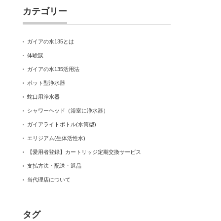
カテゴリー
ガイアの水135とは
体験談
ガイアの水135活用法
ポット型浄水器
蛇口用浄水器
シャワーヘッド（浴室に浄水器）
ガイアライトボトル(水筒型)
エリジアム(生体活性水)
【愛用者登録】カートリッジ定期交換サービス
支払方法・配送・返品
当代理店について
タグ