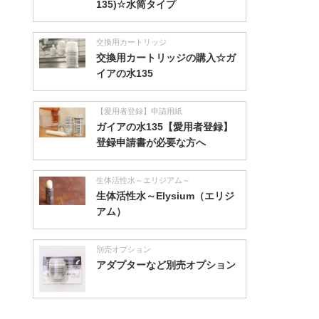
135)☆水筒タイプ
交換用カートリッジ
交換用カートリッジの購入☆ガ
イアの水135
【愛用者登録】申請用紙
ガイアの水135【愛用者登録】
登録申請書が必要な方へ
生体活性水～エリジアム～
生体活性水～Elysium（エリジ
アム）
別売オプション
アダプターなど別売オプション