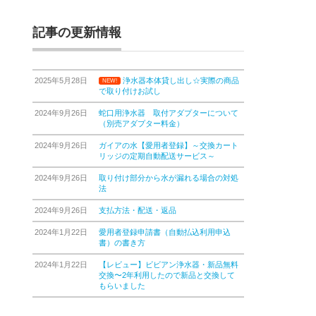
記事の更新情報
2025年5月28日
浄水器本体貸し出し☆実際の商品
NEW!
で取り付けお試し
2024年9月26日
蛇口用浄水器 取付アダプターについて
（別売アダプター料金）
2024年9月26日
ガイアの水【愛用者登録】～交換カート
リッジの定期自動配送サービス～
2024年9月26日
取り付け部分から水が漏れる場合の対処
法
2024年9月26日
支払方法・配送・返品
2024年1月22日
愛用者登録申請書（自動払込利用申込
書）の書き方
2024年1月22日
【レビュー】ビビアン浄水器・新品無料
交換〜2年利用したので新品と交換して
もらいました