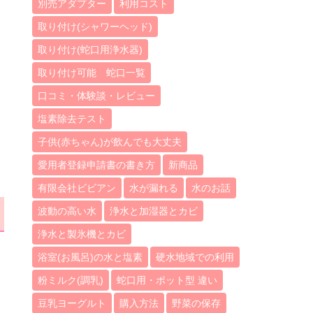
別売アダプター
利用コスト
取り付け(シャワーヘッド)
取り付け(蛇口用浄水器)
取り付け可能 蛇口一覧
口コミ・体験談・レビュー
塩素除去テスト
子供(赤ちゃん)が飲んでも大丈夫
愛用者登録申請書の書き方
新商品
有限会社ビビアン
水が漏れる
水のお話
波動の高い水
浄水と加湿器とカビ
浄水と製氷機とカビ
浴室(お風呂)の水と塩素
硬水地域での利用
粉ミルク(調乳)
蛇口用・ポット型 違い
豆乳ヨーグルト
購入方法
野菜の保存