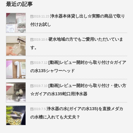
最近の記事
浄水器本体貸し出し☆実際の商品で取り
2019.11.23
付けお試し
硬水地域の方でもご愛用いただいていま
2019.10.6
す。
[動画]レビュー開封から取り付け☆ガイア
2019.7.12
の水135シャワーヘッド
[動画]レビュー開封から取り付け・使い方
2019.7.10
☆ガイアの水135蛇口用浄水器
浄水器の水(ガイアの水135)を直接メダカ
2019.7.5
の水槽に入れても大丈夫？