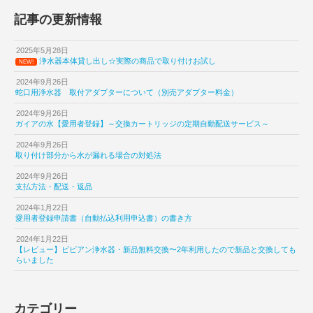
記事の更新情報
2025年5月28日
浄水器本体貸し出し☆実際の商品で取り付けお試し
NEW!
2024年9月26日
蛇口用浄水器 取付アダプターについて（別売アダプター料金）
2024年9月26日
ガイアの水【愛用者登録】～交換カートリッジの定期自動配送サービス～
2024年9月26日
取り付け部分から水が漏れる場合の対処法
2024年9月26日
支払方法・配送・返品
2024年1月22日
愛用者登録申請書（自動払込利用申込書）の書き方
2024年1月22日
【レビュー】ビビアン浄水器・新品無料交換〜2年利用したので新品と交換しても
らいました
カテゴリー