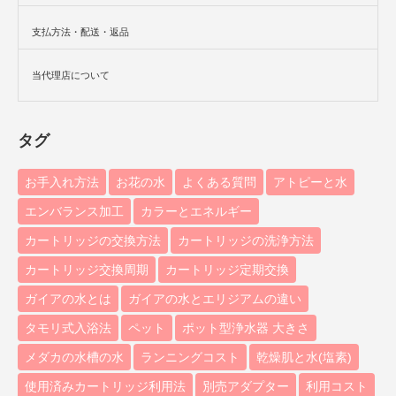
支払方法・配送・返品
当代理店について
タグ
お手入れ方法
お花の水
よくある質問
アトピーと水
エンバランス加工
カラーとエネルギー
カートリッジの交換方法
カートリッジの洗浄方法
カートリッジ交換周期
カートリッジ定期交換
ガイアの水とは
ガイアの水とエリジアムの違い
タモリ式入浴法
ペット
ポット型浄水器 大きさ
メダカの水槽の水
ランニングコスト
乾燥肌と水(塩素)
使用済みカートリッジ利用法
別売アダプター
利用コスト