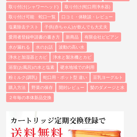
取り付け(シャワーヘッド)
取り付け(蛇口用浄水器)
取り付け可能 蛇口一覧
口コミ・体験談・レビュー
塩素除去テスト
子供(赤ちゃん)が飲んでも大丈夫
愛用者登録申請書の書き方
新商品
有限会社ビビアン
水が漏れる
水のお話
波動の高い水
浄水と加湿器とカビ
浄水と製氷機とカビ
浴室(お風呂)の水と塩素
硬水地域での利用
粉ミルク(調乳)
蛇口用・ポット型 違い
豆乳ヨーグルト
購入方法
野菜の保存
開封レビュー
髪のダメージと水
２年毎の本体新品交換