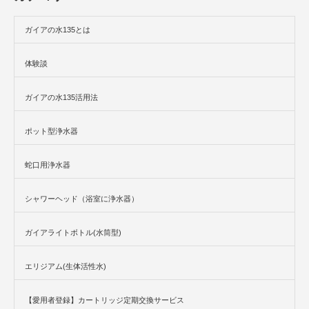
ガイアの水135とは
体験談
ガイアの水135活用法
ポット型浄水器
蛇口用浄水器
シャワーヘッド（浴室に浄水器）
ガイアライトボトル(水筒型)
エリジアム(生体活性水)
【愛用者登録】カートリッジ定期交換サービス